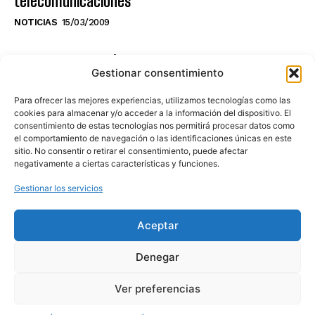
telecomunicaciones
NOTICIAS
15/03/2009
NO TE PIERDAS LO ÚLTIMO DEL CANAL
Gestionar consentimiento
Para ofrecer las mejores experiencias, utilizamos tecnologías como las
cookies para almacenar y/o acceder a la información del dispositivo. El
consentimiento de estas tecnologías nos permitirá procesar datos como
Haz clic en «Estoy de acuerdo» para
el comportamiento de navegación o las identificaciones únicas en este
sitio. No consentir o retirar el consentimiento, puede afectar
activar Youtube
negativamente a ciertas características y funciones.
POLÍTICA DE COOKIES
Gestionar los servicios
Estoy de acuerdo
Aceptar
Denegar
Ver preferencias