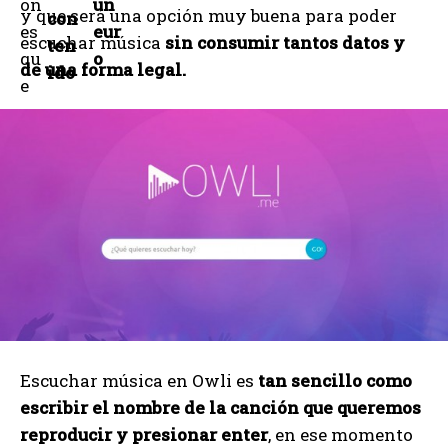
on
un
y que será una opción muy buena para poder
con
es
eur
escuchar música
sin consumir tantos datos y
ten
qu
o
de una forma legal.
ido
e
Escuchar música en Owli es
tan sencillo como
escribir el nombre de la canción que queremos
reproducir y presionar enter
, en ese momento