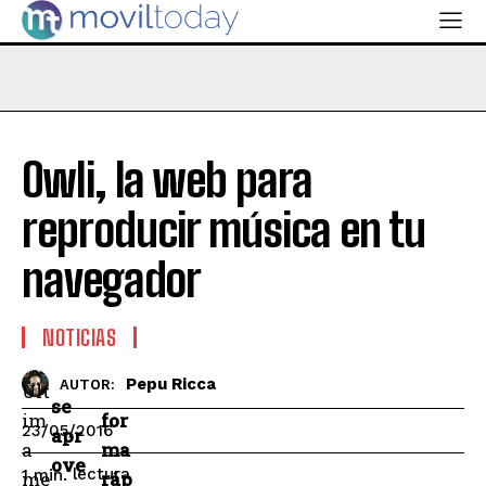
Owli, la web para
reproducir música en tu
navegador
NOTICIAS
Pepu Ricca
AUTOR:
Últ
se
im
for
23/05/2016
apr
a
ma
ove
lectura
1
min.
me
ráp