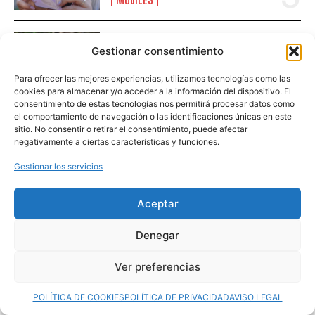
HONOR Magic8 Lite: análisis
Gestionar consentimiento
real del móvil con 7.500 mAh
de batería
Para ofrecer las mejores experiencias, utilizamos tecnologías como las
cookies para almacenar y/o acceder a la información del dispositivo. El
NOTICIAS
consentimiento de estas tecnologías nos permitirá procesar datos como
el comportamiento de navegación o las identificaciones únicas en este
sitio. No consentir o retirar el consentimiento, puede afectar
ECOVACS presenta en España
negativamente a ciertas características y funciones.
su ecosistema de robots
Gestionar los servicios
2026: limpiar la casa, el
jardín… y hasta las ventanas,
Aceptar
sin mover un dedo
NOTICIAS
Denegar
Ver preferencias
POLÍTICA DE COOKIES
POLÍTICA DE PRIVACIDAD
AVISO LEGAL