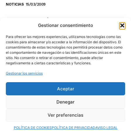
NOTICIAS
15/03/2009
NO TE PIERDAS LO ÚLTIMO DEL CANAL
Gestionar consentimiento
Para ofrecer las mejores experiencias, utilizamos tecnologías como las
cookies para almacenar y/o acceder a la información del dispositivo. El
consentimiento de estas tecnologías nos permitirá procesar datos como
Haz clic en «Estoy de acuerdo» para
el comportamiento de navegación o las identificaciones únicas en este
sitio. No consentir o retirar el consentimiento, puede afectar
activar Youtube
negativamente a ciertas características y funciones.
POLÍTICA DE COOKIES
Gestionar los servicios
Estoy de acuerdo
Aceptar
Denegar
Ver preferencias
© 2025 MovilToday. Todos los derechos reservados.
POLÍTICA DE COOKIES
POLÍTICA DE PRIVACIDAD
AVISO LEGAL