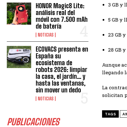
3 GB y 
HONOR Magic8 Lite:
análisis real del
móvil con 7.500 mAh
5 GB y 
de batería
23 GB y
NOTICIAS
ECOVACS presenta en
28 GB y
España su
ecosistema de
Aunque act
robots 2026: limpiar
llegando l
la casa, el jardín… y
hasta las ventanas,
La contrao
sin mover un dedo
solicitan 
NOTICIAS
TAGS
A
PUBLICACIONES