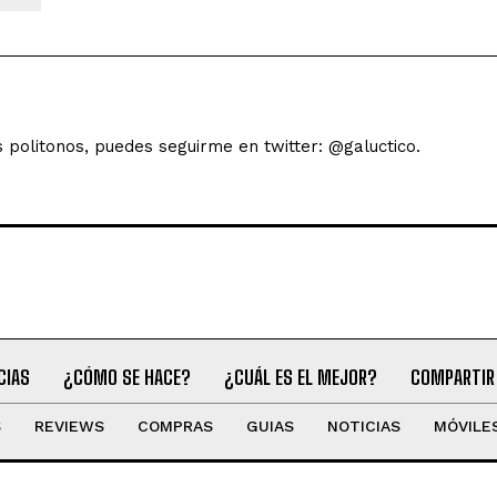
s politonos, puedes seguirme en twitter: @galuctico.
CIAS
¿CÓMO SE HACE?
¿CUÁL ES EL MEJOR?
COMPARTIR
S
REVIEWS
COMPRAS
GUIAS
NOTICIAS
MÓVILE