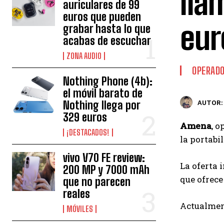
lla
auriculares de 99
euros que pueden
eur
grabar hasta lo que
acabas de escuchar
ZONA AUDIO
OPERAD
Nothing Phone (4b):
el móvil barato de
Nothing llega por
AUTOR:
329 euros
Amena
, 
¡DESTACADOS!
la portabi
vivo V70 FE review:
La oferta 
200 MP y 7000 mAh
que ofrece
que no parecen
reales
Actualmen
MÓVILES