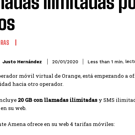
madas ilimitadas po
os
ORAS
lect
Justo Hernández
Less than 1
min.
20/01/2020
operador móvil virtual de Orange, está empezando a ofr
lidad hacia otro operador.
incluye
20 GB con llamadas ilimitadas
y SMS ilimitado
 en su web.
te Amena ofrece en su web 4 tarifas móviles: