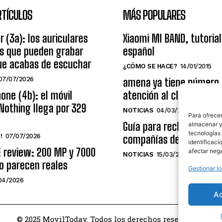
RTÍCULOS
MÁS POPULARES
r (3a): los auriculares
Xiaomi MI BAND, tutorial
os que pueden grabar
español
ue acabas de escuchar
¿CÓMO SE HACE?
14/01/2015
07/07/2026
amena ya tiene número
one (4b): el móvil
atención al cliente grat
Nothing llega por 329
NOTICIAS
04/03/2014
Para ofrecer
Guía para reclamar a las
almacenar y/
tecnologías
!
07/07/2026
compañías de telecomu
identificaci
E review: 200 MP y 7000
afectar nega
NOTICIAS
15/03/2009
o parecen reales
Gestionar lo
04/2026
A
© 2025 MovilToday. Todos los derechos reservados.