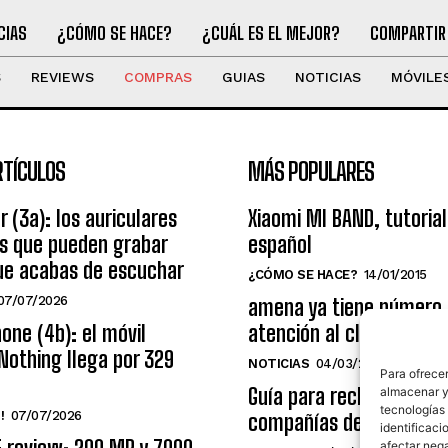
CIAS
¿CÓMO SE HACE?
¿CUÁL ES EL MEJOR?
COMPARTIR
S
REVIEWS
COMPRAS
GUIAS
NOTICIAS
MÓVILE
RTÍCULOS
MÁS POPULARES
r (3a): los auriculares
Xiaomi MI BAND, tutorial
os que pueden grabar
español
ue acabas de escuchar
¿CÓMO SE HACE?
14/01/2015
07/07/2026
amena ya tiene número
one (4b): el móvil
atención al cliente grat
Nothing llega por 329
NOTICIAS
04/03/2014
Para ofrecer
Guía para reclamar a las
almacenar y/
tecnologías
!
07/07/2026
compañías de telecomu
identificaci
afectar nega