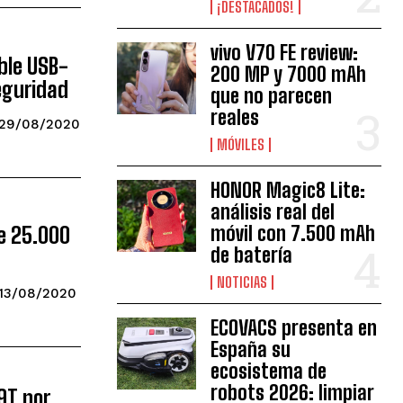
¡DESTACADOS!
vivo V70 FE review:
ble USB-
200 MP y 7000 mAh
eguridad
que no parecen
reales
29/08/2020
MÓVILES
HONOR Magic8 Lite:
análisis real del
móvil con 7.500 mAh
e 25.000
de batería
NOTICIAS
13/08/2020
ECOVACS presenta en
España su
ecosistema de
robots 2026: limpiar
9T por