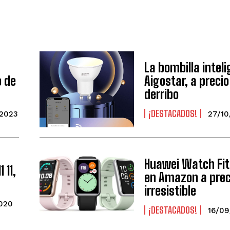
La bombilla intel
o de
Aigostar, a precio
derribo
¡DESTACADOS!
2023
27/10
Huawei Watch Fit
 11,
en Amazon a prec
irresistible
2020
¡DESTACADOS!
16/0