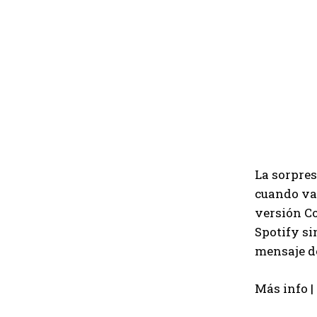
La sorpres
cuando vay
versión Co
Spotify si
mensaje d
Más info |