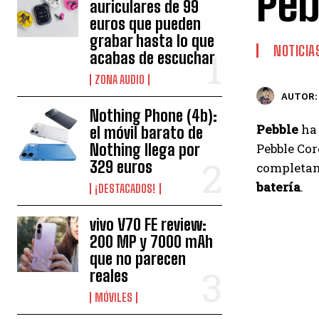
Peb
auriculares de 99
euros que pueden
grabar hasta lo que
NOTICIA
acabas de escuchar
ZONA AUDIO
AUTOR:
Nothing Phone (4b):
Pebble
ha 
el móvil barato de
Nothing llega por
Pebble Cor
329 euros
completam
batería
.
¡DESTACADOS!
vivo V70 FE review:
200 MP y 7000 mAh
que no parecen
reales
MÓVILES