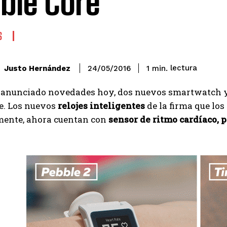
ble Core
S
lectura
Justo Hernández
1
min.
24/05/2016
anunciado novedades hoy, dos nuevos smartwatch y un
e. Los nuevos
relojes inteligentes
de la firma que lo
ente, ahora cuentan con
sensor de ritmo cardíaco, 