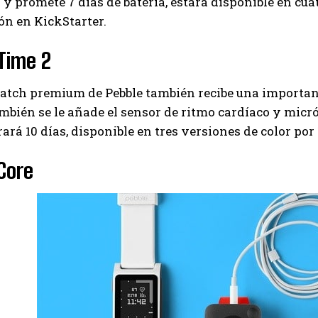
y promete 7 días de batería, estará disponible en cua
ón en KickStarter.
Time 2
atch premium de Pebble también recibe una important
mbién se le añade el sensor de ritmo cardíaco y micró
rará 10 días, disponible en tres versiones de color por 
Core