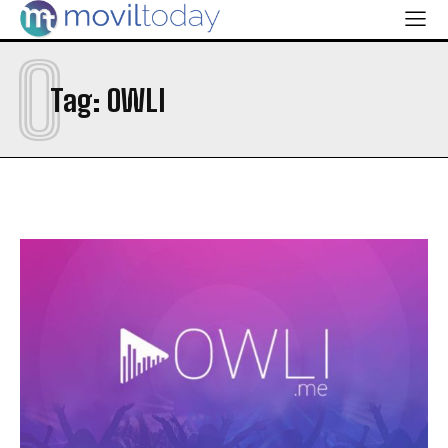
O
Tag:
OWLI