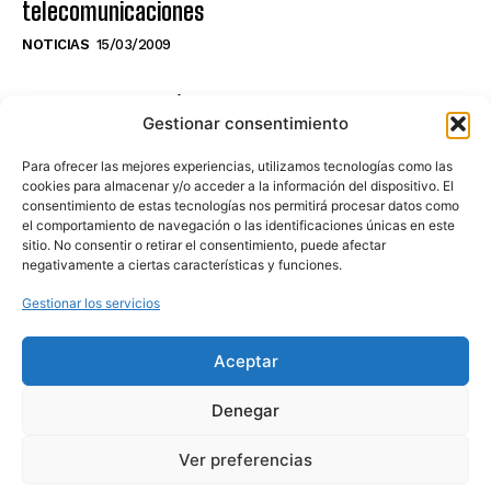
telecomunicaciones
NOTICIAS
15/03/2009
NO TE PIERDAS LO ÚLTIMO DEL CANAL
Gestionar consentimiento
Para ofrecer las mejores experiencias, utilizamos tecnologías como las
cookies para almacenar y/o acceder a la información del dispositivo. El
consentimiento de estas tecnologías nos permitirá procesar datos como
Haz clic en «Estoy de acuerdo» para
el comportamiento de navegación o las identificaciones únicas en este
sitio. No consentir o retirar el consentimiento, puede afectar
activar Youtube
negativamente a ciertas características y funciones.
POLÍTICA DE COOKIES
Gestionar los servicios
Estoy de acuerdo
Aceptar
Denegar
Ver preferencias