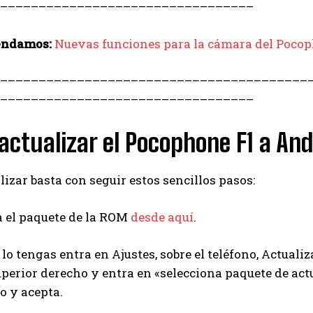
–
–
–
–
–
–
–
–
–
–
–
–
–
–
–
–
–
–
–
–
–
–
–
–
–
–
–
–
–
–
–
–
–
endamos:
Nuevas funciones para la cámara del Pocop
–
–
–
–
–
–
–
–
–
–
–
–
–
–
–
–
–
–
–
–
–
–
–
–
–
–
–
–
–
–
–
–
–
–
–
–
–
–
–
–
–
–
–
–
–
–
–
–
–
–
–
–
–
–
–
–
–
–
–
–
–
–
–
–
–
–
–
–
–
–
–
–
–
ctualizar el Pocophone F1 a Andr
lizar basta con seguir estos sencillos pasos:
a el paquete de la ROM
desde aquí
.
 lo tengas entra en Ajustes, sobre el teléfono, Actualiz
erior derecho y entra en «selecciona paquete de act
o y acepta.