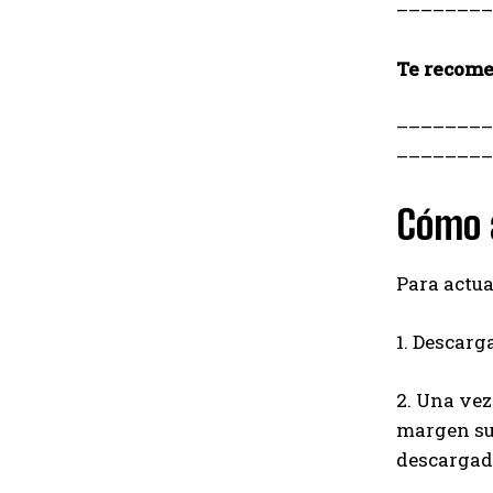
–
–
–
–
–
–
–
–
Te recom
–
–
–
–
–
–
–
–
–
–
–
–
–
–
–
–
Cómo a
Para actua
1. Descarg
2. Una vez
margen sup
descargad