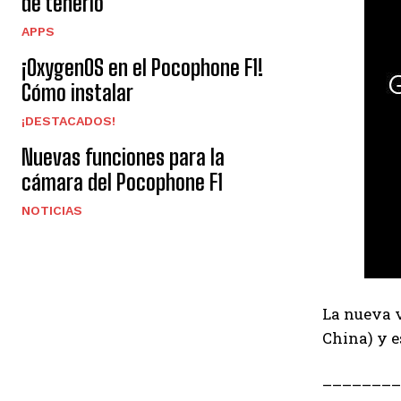
de tenerlo
APPS
¡OxygenOS en el Pocophone F1!
Cómo instalar
¡DESTACADOS!
Nuevas funciones para la
cámara del Pocophone F1
NOTICIAS
La nueva v
China) y e
–
–
–
–
–
–
–
–