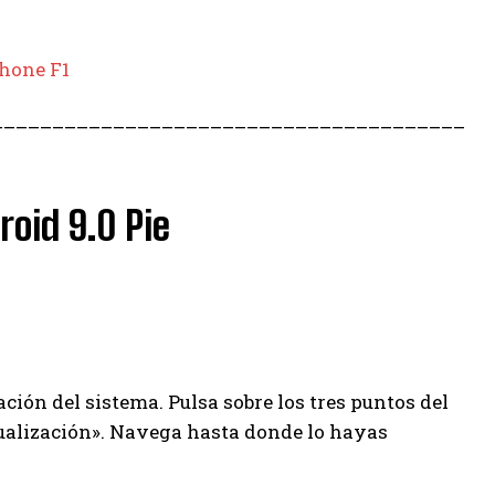
hone F1
–
–
–
–
–
–
–
–
–
–
–
–
–
–
–
–
–
–
–
–
–
–
–
–
–
–
–
–
–
–
–
–
–
–
–
–
–
–
–
oid 9.0 Pie
ación del sistema. Pulsa sobre los tres puntos del
ualización». Navega hasta donde lo hayas