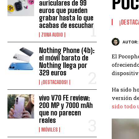
Poc
auriculares de 99
euros que pueden
grabar hasta lo que
¡DESTAC
acabas de escuchar
ZONA AUDIO
AUTOR:
Nothing Phone (4b):
El Pocoph
el móvil barato de
Nothing llega por
ofreciend
329 euros
dispositiv
¡DESTACADOS!
Ha sido ho
vivo V70 FE review:
versión d
200 MP y 7000 mAh
sido todo 
que no parecen
reales
MÓVILES