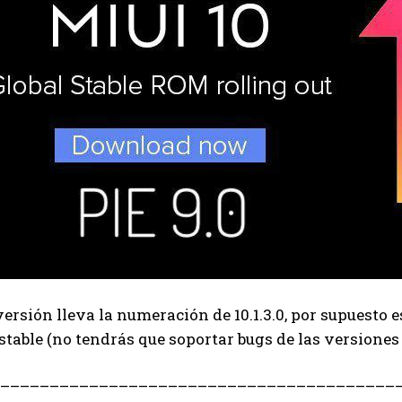
ersión lleva la numeración de 10.1.3.0, por supuesto e
stable (no tendrás que soportar bugs de las versiones
–
–
–
–
–
–
–
–
–
–
–
–
–
–
–
–
–
–
–
–
–
–
–
–
–
–
–
–
–
–
–
–
–
–
–
–
–
–
–
–