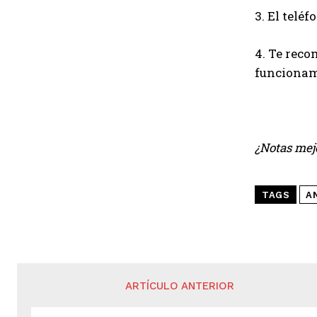
3. El telé
4. Te reco
funcionami
¿Notas mej
TAGS
A
ARTÍCULO ANTERIOR