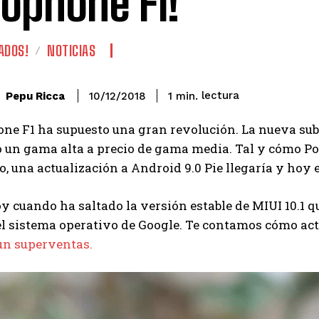
ophone F1!
ADOS!
NOTICIAS
lectura
Pepu Ricca
1
min.
10/12/2018
one F1 ha supuesto una gran revolución. La nueva s
o un gama alta a precio de gama media. Tal y cómo P
o, una actualización a Android 9.0 Pie llegaría y hoy e
y cuando ha saltado la versión estable de MIUI 10.1 qu
el sistema operativo de Google. Te contamos cómo ac
un superventas.