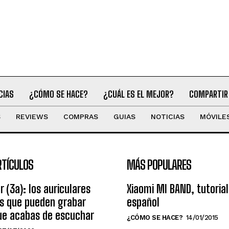
CIAS
¿CÓMO SE HACE?
¿CUÁL ES EL MEJOR?
COMPARTIR
S
REVIEWS
COMPRAS
GUIAS
NOTICIAS
MÓVILE
RTÍCULOS
MÁS POPULARES
r (3a): los auriculares
Xiaomi MI BAND, tutorial
os que pueden grabar
español
ue acabas de escuchar
¿CÓMO SE HACE?
14/01/2015