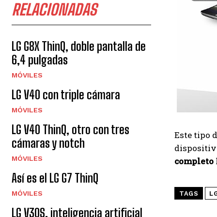
RELACIONADAS
LG G8X ThinQ, doble pantalla de
6,4 pulgadas
MÓVILES
LG V40 con triple cámara
MÓVILES
LG V40 ThinQ, otro con tres
Este tipo 
cámaras y notch
dispositi
MÓVILES
completo
Así es el LG G7 ThinQ
MÓVILES
TAGS
L
LG V30S, inteligencia artificial