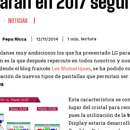
garán en 2017 segú
S
NOTICIAS
lectura
Pepu Ricca
1
min.
12/11/2014
lanes muy ambiciosos los que ha presentado LG para s
 es la que después repercute en todos nosotros y nos
desde el blog francés
Les Numeriques
, se ha podido 
eación de nuevos tipos de pantallas que permitan ser 
es
.
Esta característica se con
lugar del cristal para re
pues la utilización de la
t
Display estaría desarroll