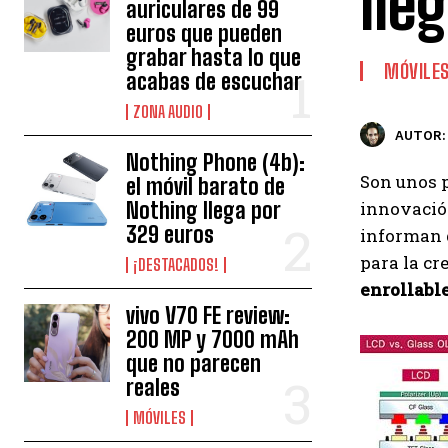
lle
auriculares de 99
euros que pueden
grabar hasta lo que
MÓVILE
acabas de escuchar
ZONA AUDIO
AUTOR:
Nothing Phone (4b):
Son unos p
el móvil barato de
Nothing llega por
innovación
329 euros
informan 
para la cr
¡DESTACADOS!
enrollabl
vivo V70 FE review:
200 MP y 7000 mAh
que no parecen
reales
MÓVILES