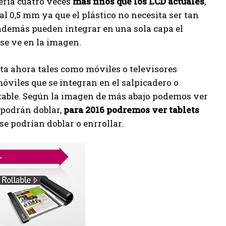
sería cuatro veces
más finos que los LCD actuales
,
 al 0,5 mm ya que el plástico no necesita ser tan
 además pueden integrar en una sola capa el
 se ve en la imagen.
a ahora tales como móviles o televisores
óviles que se integran en el salpicadero o
ptable. Según la imagen de más abajo podemos ver
 podrán doblar,
para 2016 podremos ver tablets
se podrían doblar o enrrollar.