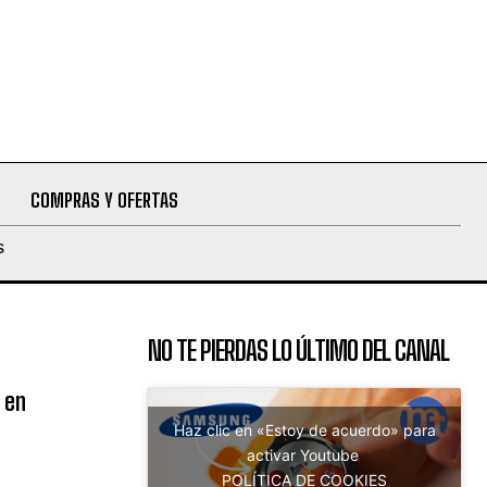
COMPRAS Y OFERTAS
S
NO TE PIERDAS LO ÚLTIMO DEL CANAL
 en
Haz clic en «Estoy de acuerdo» para
activar Youtube
POLÍTICA DE COOKIES