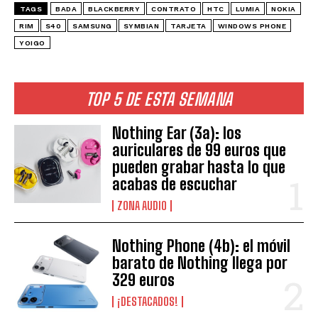
TAGS
BADA
BLACKBERRY
CONTRATO
HTC
LUMIA
NOKIA
RIM
S40
SAMSUNG
SYMBIAN
TARJETA
WINDOWS PHONE
YOIGO
TOP 5 DE ESTA SEMANA
Nothing Ear (3a): los
auriculares de 99 euros que
pueden grabar hasta lo que
acabas de escuchar
ZONA AUDIO
Nothing Phone (4b): el móvil
barato de Nothing llega por
329 euros
¡DESTACADOS!