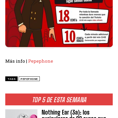
Más info |
Pepephone
TAGS
PEPEPHONE
TOP 5 DE ESTA SEMANA
Nothing Ear (3a): los