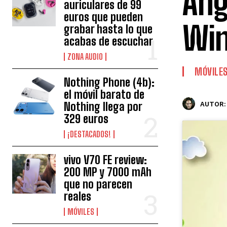
Ang
auriculares de 99
euros que pueden
Win
grabar hasta lo que
acabas de escuchar
ZONA AUDIO
MÓVILE
Nothing Phone (4b):
el móvil barato de
Nothing llega por
AUTOR:
329 euros
¡DESTACADOS!
vivo V70 FE review:
200 MP y 7000 mAh
que no parecen
reales
MÓVILES