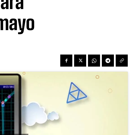
para
 mayo