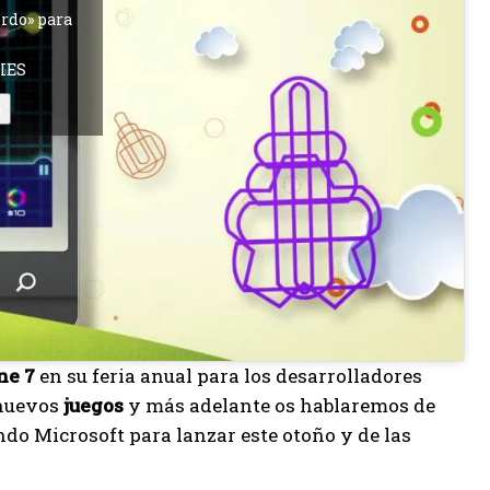
erdo» para
IES
o
ne 7
en su feria anual para los desarrolladores
 nuevos
juegos
y más adelante os hablaremos de
ndo Microsoft para lanzar este otoño y de las