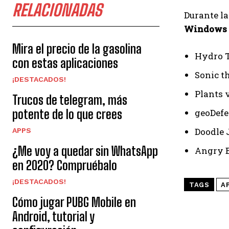
RELACIONADAS
Durante l
Windows 
Mira el precio de la gasolina
Hydro 
con estas aplicaciones
Sonic t
¡DESTACADOS!
Plants 
Trucos de telegram, más
potente de lo que crees
geoDef
Doodle
APPS
¿Me voy a quedar sin WhatsApp
Angry B
en 2020? Compruébalo
¡DESTACADOS!
TAGS
A
Cómo jugar PUBG Mobile en
Android, tutorial y