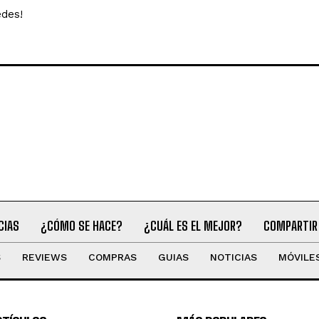
edes!
CIAS
¿CÓMO SE HACE?
¿CUÁL ES EL MEJOR?
COMPARTIR
S
REVIEWS
COMPRAS
GUIAS
NOTICIAS
MÓVILE