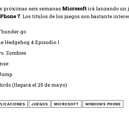
as próximas seis semanas
Microsoft
irá lanzando un
Phone 7
. Los títulos de los juegos son bastante intere
Thunder go
he Hedgehog 4 Episodio I
vs. Zombies
ense
 Jump
irds (llegará el 25 de mayo)
PLICACIONES
JUEGOS
MICROSOFT
WINDOWS PHONE