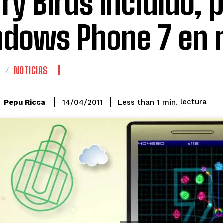
ry Birds incluido, 
dows Phone 7 en
S
NOTICIAS
lectura
Pepu Ricca
Less than 1
min.
14/04/2011