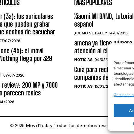
RTÍCULOS
MÁS POPULARES
r (3a): los auriculares
Xiaomi MI BAND, tutorial
os que pueden grabar
español
ue acabas de escuchar
¿CÓMO SE HACE?
14/01/2015
07/07/2026
amena ya tiene número
one (4b): el móvil
atención al cliente grat
Nothing llega por 329
NOTICIAS
04/03/2014
Para ofrecer
Guía para reclamar a las
almacenar y/
tecnologías
!
07/07/2026
compañías de telecomu
identificaci
E review: 200 MP y 7000
afectar nega
NOTICIAS
15/03/2009
o parecen reales
Gestionar lo
04/2026
A
© 2025 MovilToday. Todos los derechos reservados.