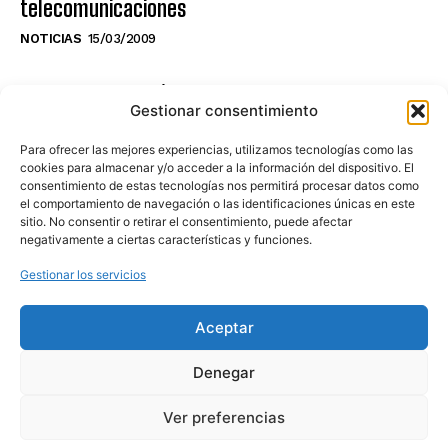
telecomunicaciones
NOTICIAS
15/03/2009
NO TE PIERDAS LO ÚLTIMO DEL CANAL
Gestionar consentimiento
Para ofrecer las mejores experiencias, utilizamos tecnologías como las
cookies para almacenar y/o acceder a la información del dispositivo. El
consentimiento de estas tecnologías nos permitirá procesar datos como
Haz clic en «Estoy de acuerdo» para
el comportamiento de navegación o las identificaciones únicas en este
sitio. No consentir o retirar el consentimiento, puede afectar
activar Youtube
negativamente a ciertas características y funciones.
POLÍTICA DE COOKIES
Gestionar los servicios
Estoy de acuerdo
Aceptar
Denegar
Ver preferencias