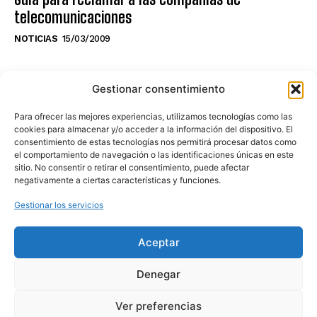
telecomunicaciones
NOTICIAS
15/03/2009
NO TE PIERDAS LO ÚLTIMO DEL CANAL
Gestionar consentimiento
Para ofrecer las mejores experiencias, utilizamos tecnologías como las
cookies para almacenar y/o acceder a la información del dispositivo. El
consentimiento de estas tecnologías nos permitirá procesar datos como
Haz clic en «Estoy de acuerdo» para
el comportamiento de navegación o las identificaciones únicas en este
sitio. No consentir o retirar el consentimiento, puede afectar
activar Youtube
negativamente a ciertas características y funciones.
POLÍTICA DE COOKIES
Gestionar los servicios
Estoy de acuerdo
Aceptar
Denegar
Ver preferencias