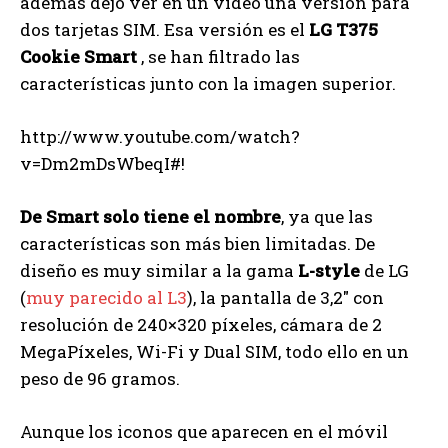
además dejó ver en un vídeo una versión para
dos tarjetas SIM. Esa versión es el
LG T375
Cookie Smart
, se han filtrado las
características junto con la imagen superior.
http://www.youtube.com/watch?
v=Dm2mDsWbeqI#!
De Smart solo tiene el nombre
, ya que las
características son más bien limitadas. De
diseño es muy similar a la gama
L-style
de LG
(
muy parecido al L3
), la pantalla de 3,2″ con
resolución de 240×320 píxeles, cámara de 2
MegaPíxeles, Wi-Fi y Dual SIM, todo ello en un
peso de 96 gramos.
Aunque los iconos que aparecen en el móvil