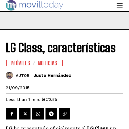
LG Class, características
MÓVILES
NOTICIAS
Justo Hernández
AUTOR:
21/09/2015
lectura
Less than 1
min.
LG
ha presentado oficialmente el
LG Class
, un