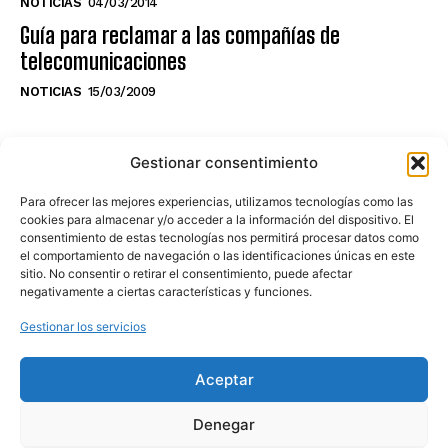
NOTICIAS
04/03/2014
Guía para reclamar a las compañías de
telecomunicaciones
NOTICIAS
15/03/2009
NO TE PIERDAS LO ÚLTIMO DEL CANAL
Gestionar consentimiento
Para ofrecer las mejores experiencias, utilizamos tecnologías como las
cookies para almacenar y/o acceder a la información del dispositivo. El
consentimiento de estas tecnologías nos permitirá procesar datos como
Haz clic en «Estoy de acuerdo» para
el comportamiento de navegación o las identificaciones únicas en este
sitio. No consentir o retirar el consentimiento, puede afectar
activar Youtube
negativamente a ciertas características y funciones.
POLÍTICA DE COOKIES
Gestionar los servicios
Estoy de acuerdo
Aceptar
Denegar