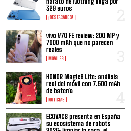
barato de Nothing llega por
329 euros
¡DESTACADOS!
vivo V70 FE review: 200 MP y
7000 mAh que no parecen
reales
MÓVILES
HONOR Magic8 Lite: análisis
real del móvil con 7.500 mAh
de batería
NOTICIAS
ECOVACS presenta en España
su ecosistema de robots
2026: limpiar la casa, el