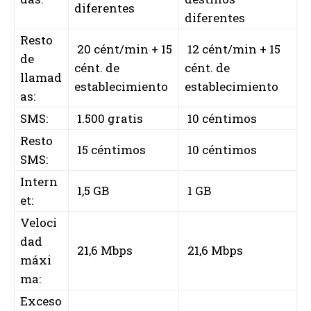
diferentes
diferentes
Resto
20 cént/min + 15
12 cént/min + 15
de
cént. de
cént. de
llamad
establecimiento
establecimiento
as:
SMS:
1.500 gratis
10 céntimos
Resto
15 céntimos
10 céntimos
SMS:
Intern
1,5 GB
1 GB
et:
Veloci
dad
21,6 Mbps
21,6 Mbps
máxi
ma:
Exceso