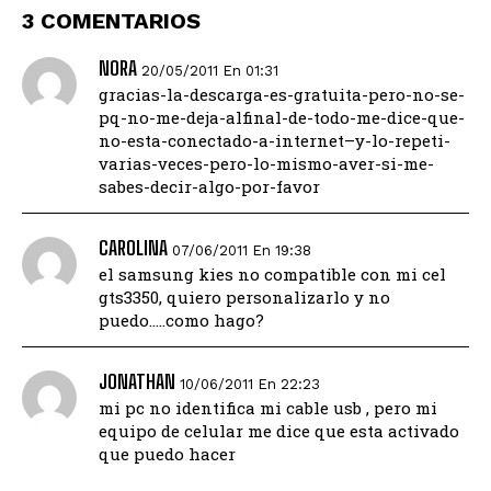
3 COMENTARIOS
NORA
20/05/2011 En 01:31
gracias-la-descarga-es-gratuita-pero-no-se-
pq-no-me-deja-alfinal-de-todo-me-dice-que-
no-esta-conectado-a-internet–y-lo-repeti-
varias-veces-pero-lo-mismo-aver-si-me-
sabes-decir-algo-por-favor
CAROLINA
07/06/2011 En 19:38
el samsung kies no compatible con mi cel
gts3350, quiero personalizarlo y no
puedo…..como hago?
JONATHAN
10/06/2011 En 22:23
mi pc no identifica mi cable usb , pero mi
equipo de celular me dice que esta activado
que puedo hacer