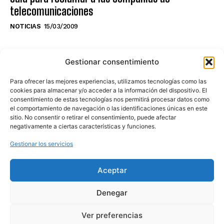
telecomunicaciones
NOTICIAS
15/03/2009
NO TE PIERDAS LO ÚLTIMO DEL CANAL
Gestionar consentimiento
Para ofrecer las mejores experiencias, utilizamos tecnologías como las
cookies para almacenar y/o acceder a la información del dispositivo. El
consentimiento de estas tecnologías nos permitirá procesar datos como
Haz clic en «Estoy de acuerdo» para
el comportamiento de navegación o las identificaciones únicas en este
sitio. No consentir o retirar el consentimiento, puede afectar
activar Youtube
negativamente a ciertas características y funciones.
POLÍTICA DE COOKIES
Gestionar los servicios
Estoy de acuerdo
Aceptar
Denegar
Ver preferencias