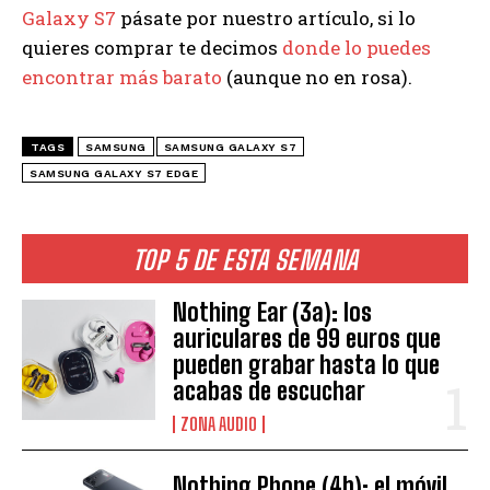
Galaxy S7
pásate por nuestro artículo, si lo
quieres comprar te decimos
donde lo puedes
encontrar más barato
(aunque no en rosa).
TAGS
SAMSUNG
SAMSUNG GALAXY S7
SAMSUNG GALAXY S7 EDGE
TOP 5 DE ESTA SEMANA
Nothing Ear (3a): los
auriculares de 99 euros que
pueden grabar hasta lo que
acabas de escuchar
ZONA AUDIO
Nothing Phone (4b): el móvil