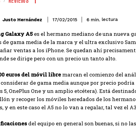
S
REVIEWS
lectura
Justo Hernández
6
min.
17/02/2015
g Galaxy A5
es el hermano mediano de una nueva gam
s de gama media de la marca y el ultra exclusivo Sa
añar ventas a los iPhone. Se quedan ahí precisamente
nde se dirige pero con un precio un tanto alto.
00 euros del móvil libre
marcan el comienzo del anál
e considerar de gama media aunque por precio podría
s 5, OnePlus One y un amplio etcétera). Está destinado 
llón y recoger los móviles heredados de los hermanos
, y en este caso el A5 no lo van a regalar, tal vez el A
ficaciones
del equipo en general son buenas, si no l