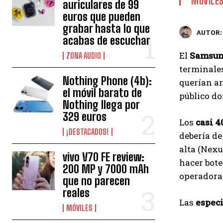
MÓVILE
auriculares de 99
euros que pueden
grabar hasta lo que
AUTOR:
acabas de escuchar
El
Samsun
ZONA AUDIO
terminale
Nothing Phone (4b):
querían ar
el móvil barato de
público do
Nothing llega por
329 euros
Los
casi 4
¡DESTACADOS!
debería d
alta (Nexu
vivo V70 FE review:
hacer bote
200 MP y 7000 mAh
operadoras
que no parecen
reales
Las
especi
MÓVILES