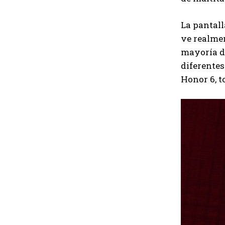
La pantall
ve realmen
mayoría d
diferente
Honor 6, t