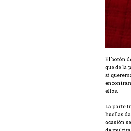
El botón d
que de la 
si queremo
encontram
ellos.
La parte t
huellas da
ocasión se
de multita