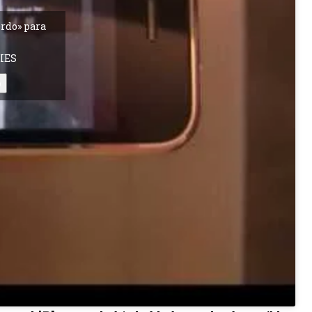
erdo» para
IES
o