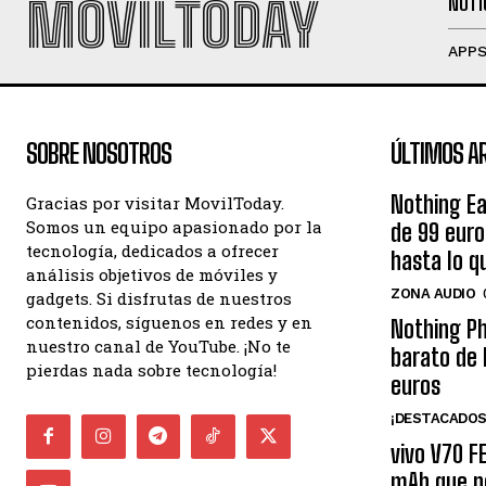
MOVILTODAY
NOTI
APP
SOBRE NOSOTROS
ÚLTIMOS A
Nothing Ea
Gracias por visitar MovilToday.
Somos un equipo apasionado por la
de 99 eur
tecnología, dedicados a ofrecer
hasta lo q
análisis objetivos de móviles y
ZONA AUDIO
gadgets. Si disfrutas de nuestros
contenidos, síguenos en redes y en
Nothing Ph
nuestro canal de YouTube. ¡No te
barato de 
pierdas nada sobre tecnología!
euros
¡DESTACADOS
vivo V70 F
mAh que n