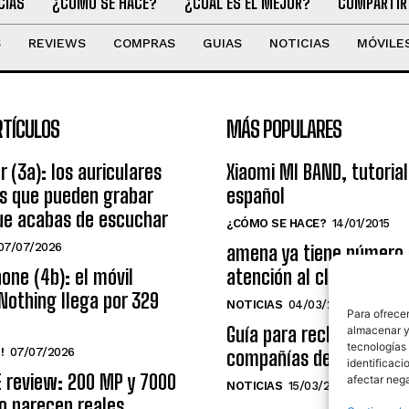
CIAS
¿CÓMO SE HACE?
¿CUÁL ES EL MEJOR?
COMPARTIR
S
REVIEWS
COMPRAS
GUIAS
NOTICIAS
MÓVILE
RTÍCULOS
MÁS POPULARES
r (3a): los auriculares
Xiaomi MI BAND, tutorial
os que pueden grabar
español
ue acabas de escuchar
¿CÓMO SE HACE?
14/01/2015
07/07/2026
amena ya tiene número
one (4b): el móvil
atención al cliente grat
Nothing llega por 329
NOTICIAS
04/03/2014
Para ofrecer
Guía para reclamar a las
almacenar y/
tecnologías
!
07/07/2026
compañías de telecomu
identificaci
E review: 200 MP y 7000
afectar nega
NOTICIAS
15/03/2009
o parecen reales