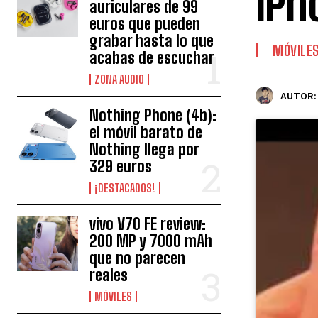
iPh
auriculares de 99
euros que pueden
grabar hasta lo que
MÓVILE
acabas de escuchar
ZONA AUDIO
AUTOR:
Nothing Phone (4b):
el móvil barato de
Nothing llega por
329 euros
¡DESTACADOS!
vivo V70 FE review:
200 MP y 7000 mAh
que no parecen
reales
MÓVILES