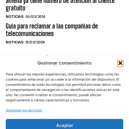
amena ya tiene número de atención al cliente
gratuito
NOTICIAS
04/03/2014
Guía para reclamar a las compañías de
telecomunicaciones
NOTICIAS
15/03/2009
NO TE PIERDAS LO ÚLTIMO DEL CANAL
Gestionar consentimiento
Para ofrecer las mejores experiencias, utilizamos tecnologías como las
cookies para almacenar y/o acceder a la información del dispositivo. El
consentimiento de estas tecnologías nos permitirá procesar datos como
Haz clic en «Estoy de acuerdo» para
el comportamiento de navegación o las identificaciones únicas en este
sitio. No consentir o retirar el consentimiento, puede afectar
activar Youtube
negativamente a ciertas características y funciones.
POLÍTICA DE COOKIES
Gestionar los servicios
Estoy de acuerdo
Aceptar