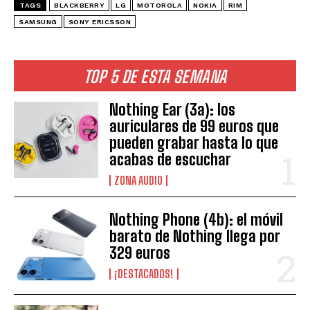
TAGS
BLACKBERRY
LG
MOTOROLA
NOKIA
RIM
SAMSUNG
SONY ERICSSON
TOP 5 DE ESTA SEMANA
Nothing Ear (3a): los
auriculares de 99 euros que
pueden grabar hasta lo que
acabas de escuchar
ZONA AUDIO
Nothing Phone (4b): el móvil
barato de Nothing llega por
329 euros
¡DESTACADOS!