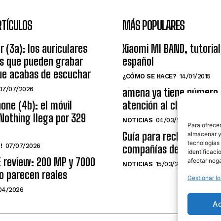
RTÍCULOS
MÁS POPULARES
r (3a): los auriculares
Xiaomi MI BAND, tutorial
os que pueden grabar
español
ue acabas de escuchar
¿CÓMO SE HACE?
14/01/2015
07/07/2026
amena ya tiene número
one (4b): el móvil
atención al cliente grat
Nothing llega por 329
NOTICIAS
04/03/2014
Para ofrecer
Guía para reclamar a las
almacenar y/
tecnologías
!
07/07/2026
compañías de telecomu
identificaci
E review: 200 MP y 7000
afectar nega
NOTICIAS
15/03/2009
o parecen reales
Gestionar lo
04/2026
A