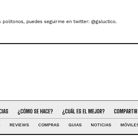
s politonos, puedes seguirme en twitter: @galuctico.
CIAS
¿CÓMO SE HACE?
¿CUÁL ES EL MEJOR?
COMPARTIR
S
REVIEWS
COMPRAS
GUIAS
NOTICIAS
MÓVILE