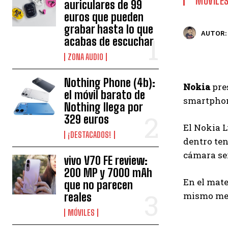
MÓVILE
auriculares de 99
euros que pueden
grabar hasta lo que
AUTOR:
acabas de escuchar
ZONA AUDIO
Nothing Phone (4b):
Nokia
pre
el móvil barato de
smartphon
Nothing llega por
329 euros
El Nokia L
¡DESTACADOS!
dentro te
cámara se
vivo V70 FE review:
200 MP y 7000 mAh
En el mate
que no parecen
mismo mes 
reales
MÓVILES