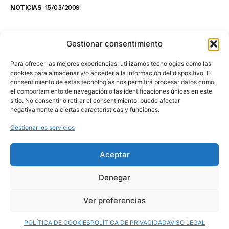
NOTICIAS
15/03/2009
NO TE PIERDAS LO ÚLTIMO DEL CANAL
Gestionar consentimiento
Para ofrecer las mejores experiencias, utilizamos tecnologías como las
cookies para almacenar y/o acceder a la información del dispositivo. El
consentimiento de estas tecnologías nos permitirá procesar datos como
Haz clic en «Estoy de acuerdo» para
el comportamiento de navegación o las identificaciones únicas en este
sitio. No consentir o retirar el consentimiento, puede afectar
activar Youtube
negativamente a ciertas características y funciones.
POLÍTICA DE COOKIES
Gestionar los servicios
Estoy de acuerdo
Aceptar
Denegar
Ver preferencias
© 2025 MovilToday. Todos los derechos reservados.
POLÍTICA DE COOKIES
POLÍTICA DE PRIVACIDAD
AVISO LEGAL