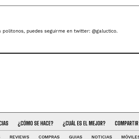
s politonos, puedes seguirme en twitter: @galuctico.
CIAS
¿CÓMO SE HACE?
¿CUÁL ES EL MEJOR?
COMPARTIR
S
REVIEWS
COMPRAS
GUIAS
NOTICIAS
MÓVILE