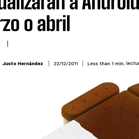
ualizarán a Android
zo o abril
S
lectu
Justo Hernández
Less than 1
min.
22/12/2011