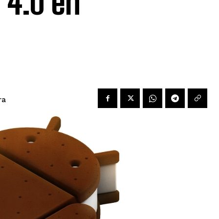
 4.0 en
ra