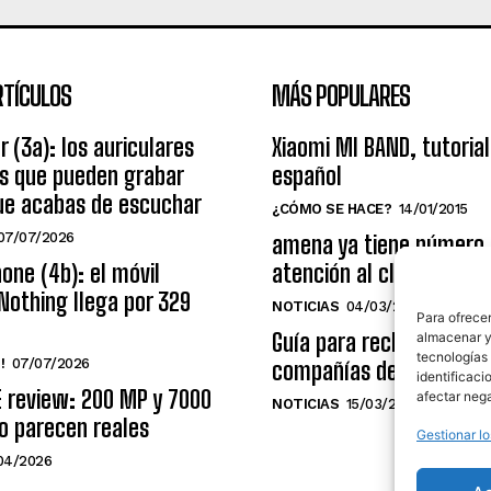
RTÍCULOS
MÁS POPULARES
r (3a): los auriculares
Xiaomi MI BAND, tutorial
os que pueden grabar
español
ue acabas de escuchar
¿CÓMO SE HACE?
14/01/2015
07/07/2026
amena ya tiene número
one (4b): el móvil
atención al cliente grat
Nothing llega por 329
NOTICIAS
04/03/2014
Para ofrecer
Guía para reclamar a las
almacenar y/
tecnologías
!
07/07/2026
compañías de telecomu
identificaci
E review: 200 MP y 7000
afectar nega
NOTICIAS
15/03/2009
o parecen reales
Gestionar lo
04/2026