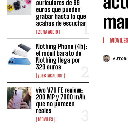
act
auriculares de 99
euros que pueden
mar
grabar hasta lo que
acabas de escuchar
ZONA AUDIO
MÓVILE
Nothing Phone (4b):
el móvil barato de
Nothing llega por
AUTOR:
329 euros
¡DESTACADOS!
vivo V70 FE review:
200 MP y 7000 mAh
que no parecen
reales
MÓVILES