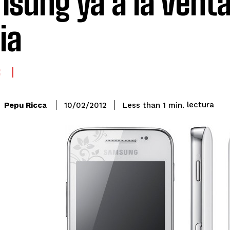
sung ya a la venta
ia
S
lectura
Pepu Ricca
Less than 1
min.
10/02/2012