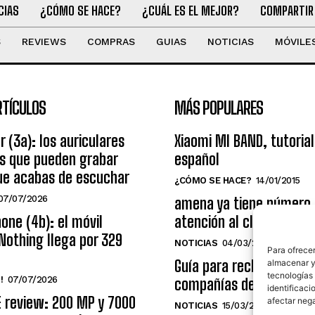
CIAS
¿CÓMO SE HACE?
¿CUÁL ES EL MEJOR?
COMPARTIR
S
REVIEWS
COMPRAS
GUIAS
NOTICIAS
MÓVILE
RTÍCULOS
MÁS POPULARES
r (3a): los auriculares
Xiaomi MI BAND, tutorial
os que pueden grabar
español
ue acabas de escuchar
¿CÓMO SE HACE?
14/01/2015
07/07/2026
amena ya tiene número
one (4b): el móvil
atención al cliente grat
Nothing llega por 329
NOTICIAS
04/03/2014
Para ofrecer
Guía para reclamar a las
almacenar y/
tecnologías
!
07/07/2026
compañías de telecomu
identificaci
E review: 200 MP y 7000
afectar nega
NOTICIAS
15/03/2009