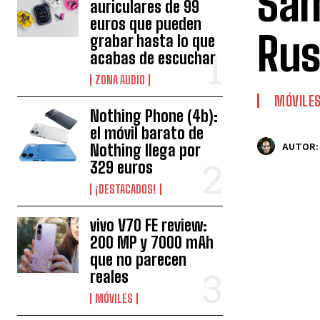
Sam
auriculares de 99
euros que pueden
Rus
grabar hasta lo que
acabas de escuchar
ZONA AUDIO
MÓVILE
Nothing Phone (4b):
el móvil barato de
Nothing llega por
AUTOR:
329 euros
¡DESTACADOS!
vivo V70 FE review:
200 MP y 7000 mAh
que no parecen
reales
MÓVILES