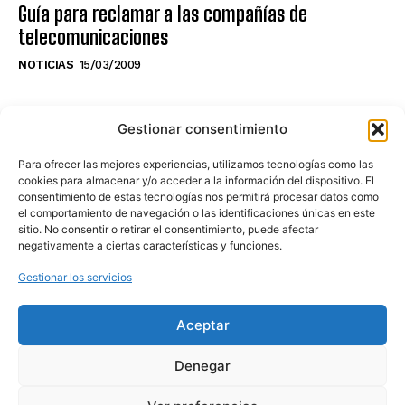
Guía para reclamar a las compañías de
telecomunicaciones
NOTICIAS
15/03/2009
NO TE PIERDAS LO ÚLTIMO DEL CANAL
Gestionar consentimiento
Para ofrecer las mejores experiencias, utilizamos tecnologías como las
cookies para almacenar y/o acceder a la información del dispositivo. El
consentimiento de estas tecnologías nos permitirá procesar datos como
Haz clic en «Estoy de acuerdo» para
el comportamiento de navegación o las identificaciones únicas en este
sitio. No consentir o retirar el consentimiento, puede afectar
activar Youtube
negativamente a ciertas características y funciones.
POLÍTICA DE COOKIES
Gestionar los servicios
Estoy de acuerdo
Aceptar
Denegar