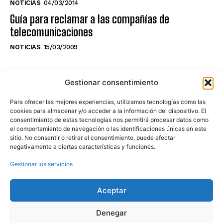
NOTICIAS
04/03/2014
Guía para reclamar a las compañías de
telecomunicaciones
NOTICIAS
15/03/2009
NO TE PIERDAS LO ÚLTIMO DEL CANAL
Gestionar consentimiento
Para ofrecer las mejores experiencias, utilizamos tecnologías como las
cookies para almacenar y/o acceder a la información del dispositivo. El
consentimiento de estas tecnologías nos permitirá procesar datos como
Haz clic en «Estoy de acuerdo» para
el comportamiento de navegación o las identificaciones únicas en este
sitio. No consentir o retirar el consentimiento, puede afectar
activar Youtube
negativamente a ciertas características y funciones.
POLÍTICA DE COOKIES
Gestionar los servicios
Estoy de acuerdo
Aceptar
Denegar