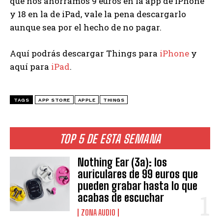
que nos ahorramos 9 euros en la app de iPhone
y 18 en la de iPad, vale la pena descargarlo
aunque sea por el hecho de no pagar.
Aquí podrás descargar Things para
iPhone
y
aquí para
iPad
.
TAGS
APP STORE
APPLE
THINGS
TOP 5 DE ESTA SEMANA
Nothing Ear (3a): los
auriculares de 99 euros que
pueden grabar hasta lo que
acabas de escuchar
ZONA AUDIO