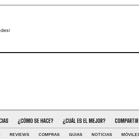
edes!
CIAS
¿CÓMO SE HACE?
¿CUÁL ES EL MEJOR?
COMPARTIR
S
REVIEWS
COMPRAS
GUIAS
NOTICIAS
MÓVILE