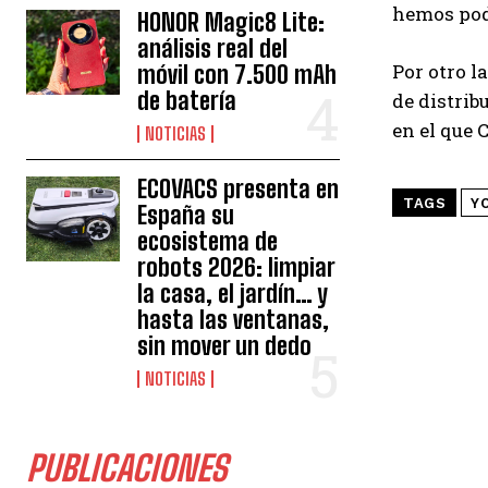
hemos pod
HONOR Magic8 Lite:
análisis real del
Por otro l
móvil con 7.500 mAh
de batería
de distrib
en el que 
NOTICIAS
ECOVACS presenta en
TAGS
Y
España su
ecosistema de
robots 2026: limpiar
la casa, el jardín… y
hasta las ventanas,
sin mover un dedo
NOTICIAS
PUBLICACIONES