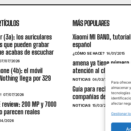
RTÍCULOS
MÁS POPULARES
r (3a): los auriculares
Xiaomi MI BAND, tutorial
os que pueden grabar
español
ue acabas de escuchar
¿CÓMO SE HACE?
14/01/2015
07/07/2026
amena ya tiene número
one (4b): el móvil
atención al cliente grat
Nothing llega por 329
NOTICIAS
04/03/2014
Para ofrecer
Guía para reclamar a las
almacenar y/
tecnologías
!
07/07/2026
compañías de telecomu
identificaci
E review: 200 MP y 7000
afectar nega
NOTICIAS
15/03/2009
o parecen reales
Gestionar lo
04/2026
A