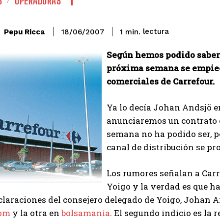
S
OPERADORAS
lectura
Pepu Ricca
1
min.
18/06/2007
Según hemos podido saber 
próxima semana se empiece
comerciales de Carrefour.
Ya lo decía Johan Andsjö e
anunciaremos un contrato c
semana no ha podido ser, p
canal de distribución se pr
Los rumores señalan a Carr
Yoigo y la verdad es que hay
claraciones del consejero delegado de Yoigo, Johan An
com
y la otra en
bolsamanía
. El segundo indicio es la