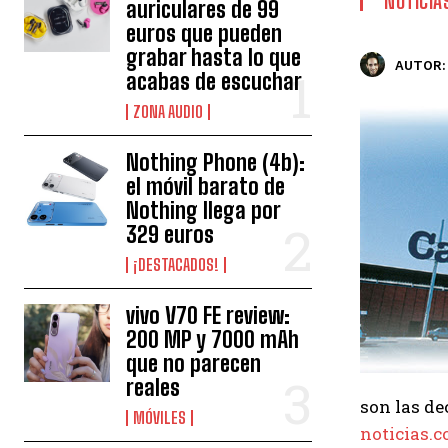
NOTICIA
auriculares de 99
euros que pueden
grabar hasta lo que
AUTOR:
acabas de escuchar
ZONA AUDIO
Nothing Phone (4b):
el móvil barato de
Nothing llega por
329 euros
¡DESTACADOS!
vivo V70 FE review:
200 MP y 7000 mAh
que no parecen
reales
son las de
MÓVILES
noticias.