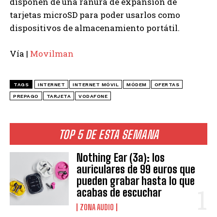
disponen de una ranura de expansión de
tarjetas microSD para poder usarlos como
dispositivos de almacenamiento portátil.
Vía |
Movilman
TAGS
INTERNET
INTERNET MÓVIL
MÓDEM
OFERTAS
PREPAGO
TARJETA
VODAFONE
TOP 5 DE ESTA SEMANA
Nothing Ear (3a): los
auriculares de 99 euros que
pueden grabar hasta lo que
acabas de escuchar
ZONA AUDIO