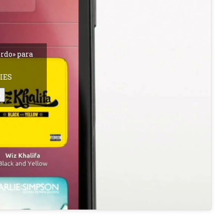
erdo» para
IES
o