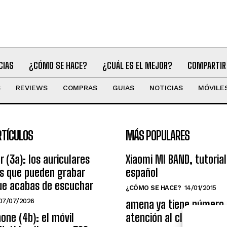
CIAS
¿CÓMO SE HACE?
¿CUÁL ES EL MEJOR?
COMPARTIR
S
REVIEWS
COMPRAS
GUIAS
NOTICIAS
MÓVILE
RTÍCULOS
MÁS POPULARES
r (3a): los auriculares
Xiaomi MI BAND, tutorial
os que pueden grabar
español
ue acabas de escuchar
¿CÓMO SE HACE?
14/01/2015
07/07/2026
amena ya tiene número
one (4b): el móvil
atención al cliente grat