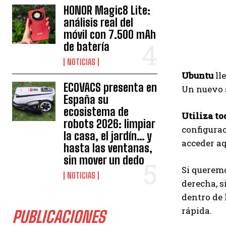
HONOR Magic8 Lite:
análisis real del
móvil con 7.500 mAh
de batería
NOTICIAS
Ubuntu
ll
ECOVACS presenta en
Un nuevo s
España su
ecosistema de
Utiliza to
robots 2026: limpiar
configurac
la casa, el jardín… y
acceder aq
hasta las ventanas,
sin mover un dedo
Si queremo
NOTICIAS
derecha, s
dentro de 
rápida.
PUBLICACIONES