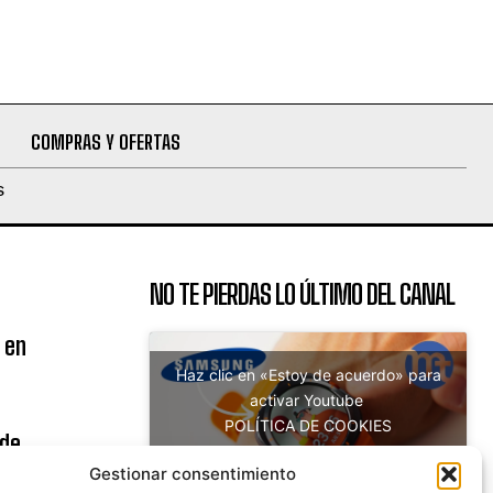
COMPRAS Y OFERTAS
S
NO TE PIERDAS LO ÚLTIMO DEL CANAL
 en
Haz clic en «Estoy de acuerdo» para
activar Youtube
POLÍTICA DE COOKIES
 de
Estoy de acuerdo
uito
Gestionar consentimiento