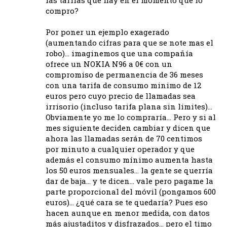
las tarifas que hay en el momento que lo
compro?
Por poner un ejemplo exagerado
(aumentando cifras para que se note mas el
robo)… imaginemos que una compañía
ofrece un NOKIA N96 a 0€ con un
compromiso de permanencia de 36 meses
con una tarifa de consumo minimo de 12
euros pero cuyo precio de llamadas sea
irrisorio (incluso tarifa plana sin limites)…
Obviamente yo me lo compraría… Pero y si al
mes siguiente deciden cambiar y dicen que
ahora las llamadas serán de 70 centimos
por minuto a cualquier operador y que
además el consumo mínimo aumenta hasta
los 50 euros mensuales… la gente se querría
dar de baja… y te dicen… vale pero pagame la
parte proporcional del móvil (pongamos 600
euros)… ¿qué cara se te quedaría? Pues eso
hacen aunque en menor medida, con datos
más ajustaditos y disfrazados… pero el timo