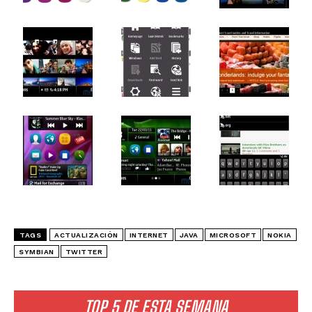
TAGS
ACTUALIZACIÓN
INTERNET
JAVA
MICROSOFT
NOKIA
SYMBIAN
TWITTER
TOP 5 DE ESTA SEMANA