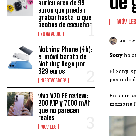
de
auriculares de 99
euros que pueden
grabar hasta lo que
MÓVILE
acabas de escuchar
ZONA AUDIO
AUTOR:
Nothing Phone (4b):
Sony
ha an
el móvil barato de
Nothing llega por
329 euros
El Sony X
pasando de
¡DESTACADOS!
vivo V70 FE review:
En su int
200 MP y 7000 mAh
memoria R
que no parecen
reales
MÓVILES