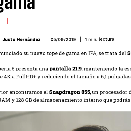
 gama
S
lectura
Justo Hernández
1
min.
05/09/2019
unciado su nuevo tope de gama en IFA, se trata del
S
peria 5 presenta una
pantalla 21:9
, manteniendo la es
 4K a FullHD+ y reduciendo el tamaño a 6,1 pulgadas
erior encontramos el
Snapdragon 855
, un procesador
AM y 128 GB de almacenamiento interno que podrás a