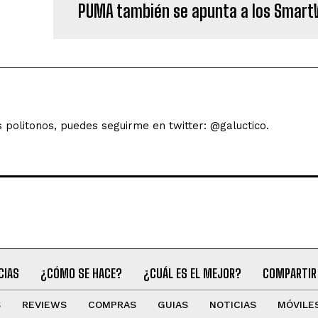
PUMA también se apunta a los Smar
s politonos, puedes seguirme en twitter: @galuctico.
CIAS
¿CÓMO SE HACE?
¿CUÁL ES EL MEJOR?
COMPARTIR
S
REVIEWS
COMPRAS
GUIAS
NOTICIAS
MÓVILE