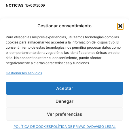
NOTICIAS
15/03/2009
NO TE PIERDAS LO ÚLTIMO DEL CANAL
Gestionar consentimiento
Para ofrecer las mejores experiencias, utilizamos tecnologías como las
cookies para almacenar y/o acceder a la información del dispositivo. El
consentimiento de estas tecnologías nos permitirá procesar datos como
Haz clic en «Estoy de acuerdo» para
el comportamiento de navegación o las identificaciones únicas en este
sitio. No consentir o retirar el consentimiento, puede afectar
activar Youtube
negativamente a ciertas características y funciones.
POLÍTICA DE COOKIES
Gestionar los servicios
Estoy de acuerdo
Aceptar
Denegar
Ver preferencias
© 2025 MovilToday. Todos los derechos reservados.
POLÍTICA DE COOKIES
POLÍTICA DE PRIVACIDAD
AVISO LEGAL