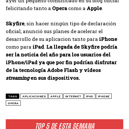
ayer un pequeño comunicado en su blog oficial
felicitando tanto a
Opera
como a
Apple
.
Skyfire
, sin hacer ningún tipo de declaración
oficial, anunció sus planes de acelerar el
desarrollo de su aplicacion tanto para
iPhone
como para
iPad
.
La llegada de Skyfire podría
ser la noticia del año para los usuarios del
iPhone/iPad ya que por fin podrían disfrutar
de la tecnología Adobe Flash y vídeos
streaming
en sus dispositivos.
TAGS
APLICACIONES
APPLE
INTERNET
IPAD
IPHONE
OPERA
TOP 5 DE ESTA SEMANA