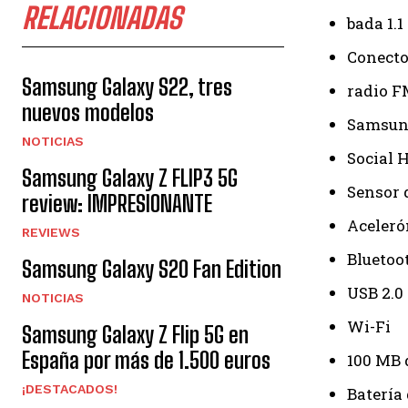
RELACIONADAS
bada 1.1
Conecto
Samsung Galaxy S22, tres
radio F
nuevos modelos
Samsun
NOTICIAS
Social 
Samsung Galaxy Z FLIP3 5G
Sensor 
review: IMPRESIONANTE
Aceler
REVIEWS
Bluetoo
Samsung Galaxy S20 Fan Edition
USB 2.0
NOTICIAS
Wi-Fi
Samsung Galaxy Z Flip 5G en
España por más de 1.500 euros
100 MB 
¡DESTACADOS!
Batería