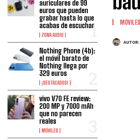
bad
auriculares de 99
euros que pueden
grabar hasta lo que
MÓVILE
acabas de escuchar
ZONA AUDIO
AUTOR:
Nothing Phone (4b):
el móvil barato de
Nothing llega por
329 euros
¡DESTACADOS!
vivo V70 FE review:
200 MP y 7000 mAh
que no parecen
reales
MÓVILES