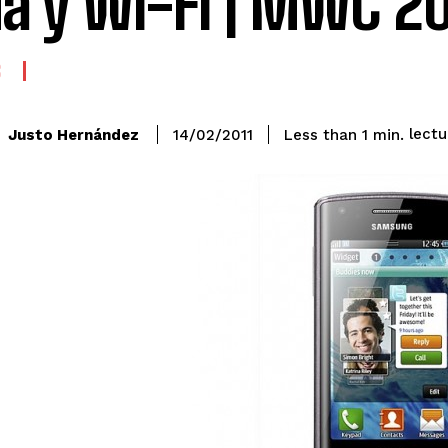
a y Wi-Fi | MWC 20
S
lectu
Justo Hernández
Less than 1
min.
14/02/2011