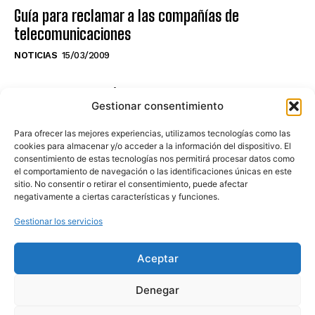
Guía para reclamar a las compañías de
telecomunicaciones
NOTICIAS
15/03/2009
NO TE PIERDAS LO ÚLTIMO DEL CANAL
Gestionar consentimiento
Para ofrecer las mejores experiencias, utilizamos tecnologías como las
cookies para almacenar y/o acceder a la información del dispositivo. El
consentimiento de estas tecnologías nos permitirá procesar datos como
Haz clic en «Estoy de acuerdo» para
el comportamiento de navegación o las identificaciones únicas en este
sitio. No consentir o retirar el consentimiento, puede afectar
activar Youtube
negativamente a ciertas características y funciones.
POLÍTICA DE COOKIES
Gestionar los servicios
Estoy de acuerdo
Aceptar
Denegar