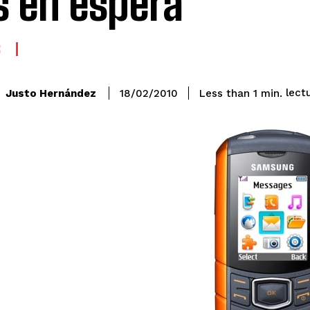
s en espera
S
lect
Justo Hernández
Less than 1
min.
18/02/2010