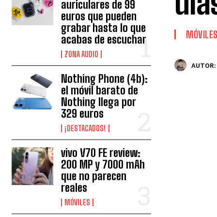
día
auriculares de 99
euros que pueden
grabar hasta lo que
MÓVILE
acabas de escuchar
ZONA AUDIO
AUTOR:
Nothing Phone (4b):
el móvil barato de
Nothing llega por
329 euros
¡DESTACADOS!
vivo V70 FE review:
200 MP y 7000 mAh
que no parecen
reales
MÓVILES