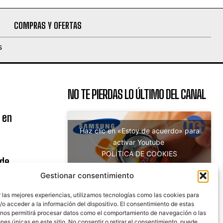
COMPRAS Y OFERTAS
S
NO TE PIERDAS LO ÚLTIMO DEL CANAL
 en
Haz clic en «Estoy de acuerdo» para
activar Youtube
POLÍTICA DE COOKIES
 de
Estoy de acuerdo
uito
Gestionar consentimiento
 las mejores experiencias, utilizamos tecnologías como las cookies para
o acceder a la información del dispositivo. El consentimiento de estas
 nos permitirá procesar datos como el comportamiento de navegación o las
nicaciones
ones únicas en este sitio. No consentir o retirar el consentimiento, puede