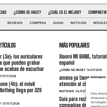
CIAS
¿CÓMO SE HACE?
¿CUÁL ES EL MEJOR?
COMPARTIR
S
REVIEWS
COMPRAS
GUIAS
NOTICIAS
MÓVILE
RTÍCULOS
MÁS POPULARES
r (3a): los auriculares
Xiaomi MI BAND, tutorial
os que pueden grabar
español
ue acabas de escuchar
¿CÓMO SE HACE?
14/01/2015
07/07/2026
amena ya tiene número
one (4b): el móvil
atención al cliente grat
Nothing llega por 329
NOTICIAS
04/03/2014
Para ofrecer
Guía para reclamar a las
almacenar y/
tecnologías
!
07/07/2026
compañías de telecomu
identificaci