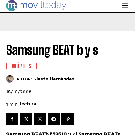
Samsung BEAT b y s
MÓVILES
Justo Hernández
AUTOR:
18/10/2008
lectura
1
min.
Samsung BEATb M3510
y el
Samsung BEATs