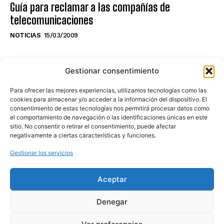
Guía para reclamar a las compañías de
telecomunicaciones
NOTICIAS
15/03/2009
NO TE PIERDAS LO ÚLTIMO DEL CANAL
Gestionar consentimiento
Para ofrecer las mejores experiencias, utilizamos tecnologías como las
cookies para almacenar y/o acceder a la información del dispositivo. El
consentimiento de estas tecnologías nos permitirá procesar datos como
Haz clic en «Estoy de acuerdo» para
el comportamiento de navegación o las identificaciones únicas en este
sitio. No consentir o retirar el consentimiento, puede afectar
activar Youtube
negativamente a ciertas características y funciones.
POLÍTICA DE COOKIES
Gestionar los servicios
Estoy de acuerdo
Aceptar
Denegar