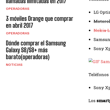
llamadas ilimitadas en 2017
OPERADORAS
LG Optim
3 móviles Orange que comprar
Motorola
en abril 2017
Nokia L
OPERADORAS
Samsung
Dónde comprar el Samsung
Sony Xpe
Galaxy S8/S8+ más
barato(operadoras)
NOTICIAS
Teléfonos
Sony Xpe
Los
smart