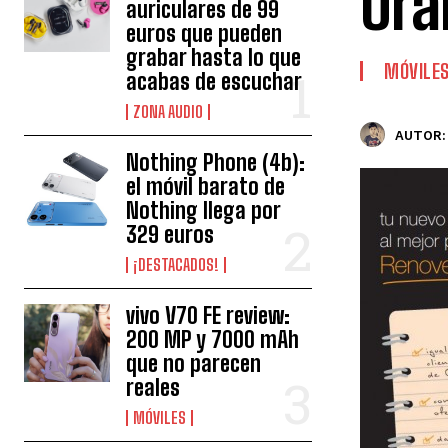
Ora
auriculares de 99
euros que pueden
grabar hasta lo que
MÓVILE
acabas de escuchar
ZONA AUDIO
AUTOR:
Nothing Phone (4b):
el móvil barato de
Nothing llega por
329 euros
¡DESTACADOS!
vivo V70 FE review:
200 MP y 7000 mAh
que no parecen
reales
MÓVILES