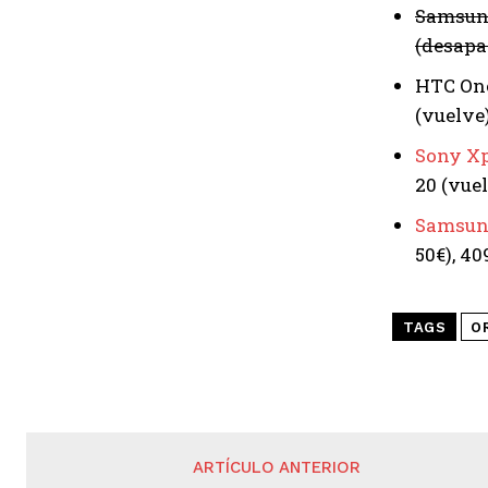
Samsung 
(desapa
HTC One 
(vuelve
Sony Xp
20 (vue
Samsung
50€), 40
TAGS
O
ARTÍCULO ANTERIOR