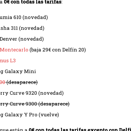
 a
0€ con todas las tarifas
:
umia 610 (novedad)
sha 311 (novedad)
Denver (novedad)
 Montecarlo
(baja 29€ con Delfín 20)
mus L3
g Galaxy Mini
00
(desaparece)
rry Curve 9320 (novedad)
rry Curve 9300 (desaparece)
 Galaxy Y Pro (vuelve)
 que están a
0€ con todas las tarifas excepto con Delf