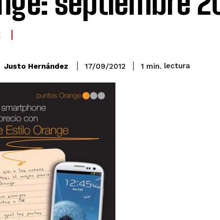
nge: septiembre 2
S
lectura
Justo Hernández
1
min.
17/09/2012