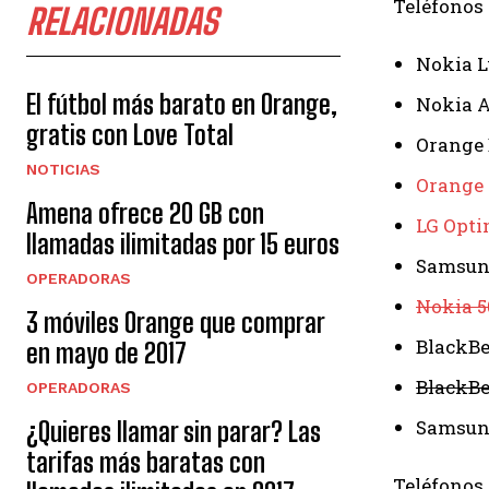
Teléfonos
RELACIONADAS
Nokia L
El fútbol más barato en Orange,
Nokia A
gratis con Love Total
Orange 
NOTICIAS
Orange
Amena ofrece 20 GB con
LG Opti
llamadas ilimitadas por 15 euros
Samsun
OPERADORAS
Nokia 5
3 móviles Orange que comprar
BlackBe
en mayo de 2017
BlackBe
OPERADORAS
Samsung
¿Quieres llamar sin parar? Las
tarifas más baratas con
Teléfonos