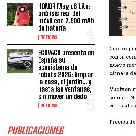
HONOR Magic8 Lite:
análisis real del
móvil con 7.500 mAh
de batería
NOTICIAS
Con un poc
ECOVACS presenta en
con la co
España su
nuevo móv
ecosistema de
cámara de 
robots 2026: limpiar
la casa, el jardín… y
hasta las ventanas,
Vuelven m
sin mover un dedo
como el N
euros al e
NOTICIAS
Precios d
PUBLICACIONES