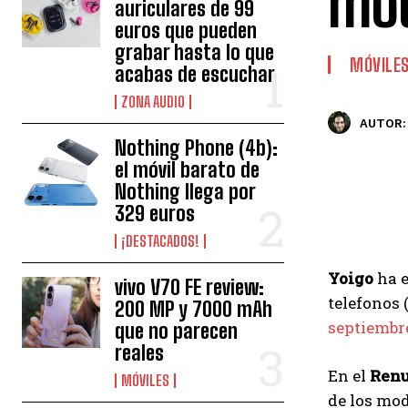
mod
auriculares de 99
euros que pueden
grabar hasta lo que
MÓVILE
acabas de escuchar
ZONA AUDIO
AUTOR:
Nothing Phone (4b):
el móvil barato de
Nothing llega por
329 euros
¡DESTACADOS!
Yoigo
ha 
vivo V70 FE review:
telefonos 
200 MP y 7000 mAh
septiembr
que no parecen
reales
En el
Ren
MÓVILES
de los mod