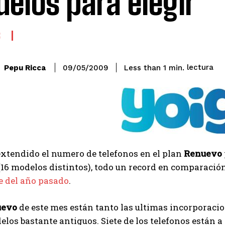
elos para elegir
S
lectura
Pepu Ricca
Less than 1
min.
09/05/2009
extendido el numero de telefonos en el plan
Renuevo
(16 modelos distintos), todo un record en comparación
e del año pasado
.
uevo
de este mes están tanto las ultimas incorporaci
elos bastante antiguos. Siete de los telefonos están a 