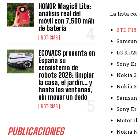
HONOR Magic8 Lite:
análisis real del
La lista c
móvil con 7.500 mAh
de batería
ZTE F18
NOTICIAS
Samsung
ECOVACS presenta en
LG KU25
España su
Sony Er
ecosistema de
robots 2026: limpiar
Nokia 3
la casa, el jardín… y
Nokia 3
hasta las ventanas,
sin mover un dedo
Samsung
NOTICIAS
Sony Er
Motorol
PUBLICACIONES
Nokia N