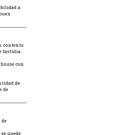
bilidad a
«buen
n contento
 fastidia.
e house con
ntidad de
e de
 de
a se puede