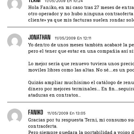
11/05/2009 En 10:24
Hola Faniko, en mi caso tras 27 meses de entra
otro operador y no hubo ninguna contraoferta 
cliente» ya que mis facturas suelen rondar solo
JONATHAN
11/05/2009 En 12:11
Yo dentro de unos meses también acabaré la pe
pero el tener que estar en una compañia así s
Lo mejor sería que renuevo tuviera unos precio
moviles libres como las altas. No sé…..es un poc
Quizás ampliar muchisimo el catálogo de renue
dinero por mejores terminales…. En fin….seguirá
ataduras en contratos…
FANIKO
11/05/2009 En 13:05
Gracias por tu respuesta Terni, mi consumo su
contraoferta.
Pero siempre quedara la portabilidad a yoigo d