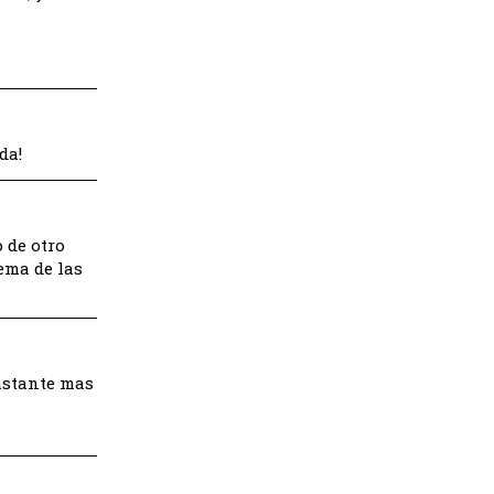
da!
 de otro
ema de las
astante mas