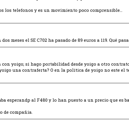
dos los telefonos y es un movimiento poco comprensible…
n dos meses el SE C702 ha pasado de 89 euros a 119. Qué pasa
on yoigo; si hago portabilidad desde yoigo a otro contrato
oigo una contraferta? O en la politica de yoigo no este el t
ba esperandp al F480 y lo han puesto a un precio que es b
io de compañia.