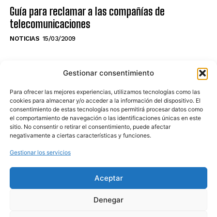
Guía para reclamar a las compañías de
telecomunicaciones
NOTICIAS
15/03/2009
NO TE PIERDAS LO ÚLTIMO DEL CANAL
Gestionar consentimiento
Para ofrecer las mejores experiencias, utilizamos tecnologías como las
cookies para almacenar y/o acceder a la información del dispositivo. El
consentimiento de estas tecnologías nos permitirá procesar datos como
Haz clic en «Estoy de acuerdo» para
el comportamiento de navegación o las identificaciones únicas en este
sitio. No consentir o retirar el consentimiento, puede afectar
activar Youtube
negativamente a ciertas características y funciones.
POLÍTICA DE COOKIES
Gestionar los servicios
Estoy de acuerdo
Aceptar
Denegar