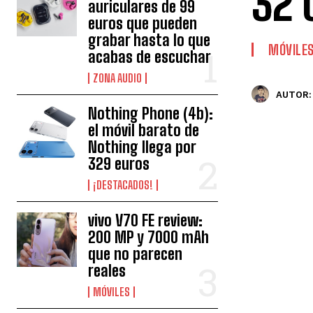
32 
auriculares de 99
euros que pueden
grabar hasta lo que
MÓVILE
acabas de escuchar
ZONA AUDIO
AUTOR:
Nothing Phone (4b):
el móvil barato de
Nothing llega por
329 euros
¡DESTACADOS!
vivo V70 FE review:
200 MP y 7000 mAh
que no parecen
reales
MÓVILES