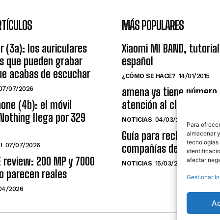
RTÍCULOS
MÁS POPULARES
r (3a): los auriculares
Xiaomi MI BAND, tutorial
os que pueden grabar
español
ue acabas de escuchar
¿CÓMO SE HACE?
14/01/2015
07/07/2026
amena ya tiene número
one (4b): el móvil
atención al cliente grat
Nothing llega por 329
NOTICIAS
04/03/2014
Para ofrecer
Guía para reclamar a las
almacenar y/
tecnologías
!
07/07/2026
compañías de telecomu
identificaci
E review: 200 MP y 7000
afectar nega
NOTICIAS
15/03/2009
o parecen reales
Gestionar lo
04/2026
A