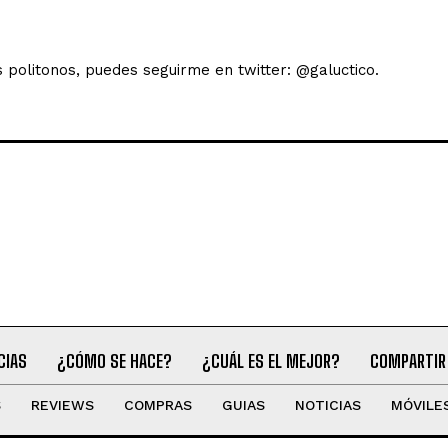
s politonos, puedes seguirme en twitter: @galuctico.
CIAS
¿CÓMO SE HACE?
¿CUÁL ES EL MEJOR?
COMPARTIR
S
REVIEWS
COMPRAS
GUIAS
NOTICIAS
MÓVILE