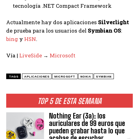
tecnología .NET Compact Framework
Actualmente hay dos aplicaciones
Silverlight
de prueba para los usuarios del
Symbian OS
:
bing
y
HSN
.
Vía |
LiveSide
→
Microsoft
TAGS
APLICACIONES
MICROSOFT
NOKIA
SYMBIAN
TOP 5 DE ESTA SEMANA
Nothing Ear (3a): los
auriculares de 99 euros que
pueden grabar hasta lo que
acabas de escuchar