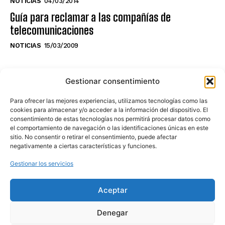
NOTICIAS
04/03/2014
Guía para reclamar a las compañías de
telecomunicaciones
NOTICIAS
15/03/2009
NO TE PIERDAS LO ÚLTIMO DEL CANAL
Gestionar consentimiento
Para ofrecer las mejores experiencias, utilizamos tecnologías como las
cookies para almacenar y/o acceder a la información del dispositivo. El
consentimiento de estas tecnologías nos permitirá procesar datos como
Haz clic en «Estoy de acuerdo» para
el comportamiento de navegación o las identificaciones únicas en este
sitio. No consentir o retirar el consentimiento, puede afectar
activar Youtube
negativamente a ciertas características y funciones.
POLÍTICA DE COOKIES
Gestionar los servicios
Estoy de acuerdo
Aceptar
Denegar